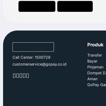
Download
Download
-
-
Google
App
Play
Store
GoPay
GoPay
Produk
Transfer
Call Center: 1500729
Bayar
customerservice@gopay.co.id
Pinjaman
Dompet Di
Aman
GoPay Ga