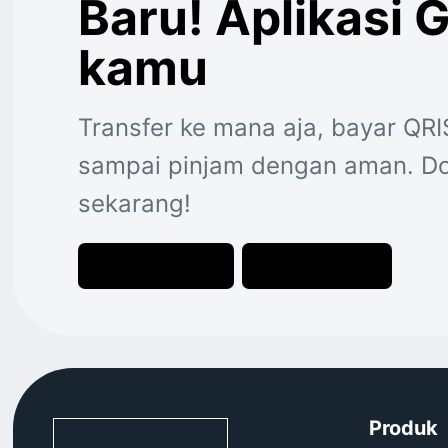
Baru! Aplikasi 
kamu
Transfer ke mana aja, bayar QRI
sampai pinjam dengan aman. Do
sekarang!
Download
Download
-
-
Google
App
Play
Store
GoPay
GoPay
Produk