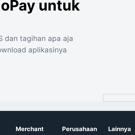
GoPay untuk
S dan tagihan apa aja
wnload aplikasinya
Merchant
Perusahaan
Lainnya