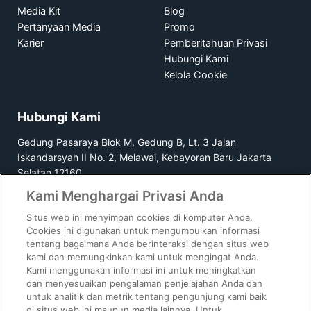
Media Kit
Blog
Pertanyaan Media
Promo
Karier
Pemberitahuan Privasi
Hubungi Kami
Kelola Cookie
Hubungi Kami
Gedung Pasaraya Blok M, Gedung B, Lt. 3 Jalan
Iskandarsyah II No. 2, Melawai, Kebayoran Baru Jakarta
Selatan 12160
Kami Menghargai Privasi Anda
1500729
Situs web ini menyimpan cookies di komputer Anda.
Cookies ini digunakan untuk mengumpulkan informasi
tentang bagaimana Anda berinteraksi dengan situs web
kami dan memungkinkan kami untuk mengingat Anda.
Kami menggunakan informasi ini untuk meningkatkan
GoPay Indonesia berizin dan diawasi oleh Bank Indonesia.
dan menyesuaikan pengalaman penjelajahan Anda dan
GoPay Pinjam oleh PT Mapan Global Reksa dan GoPay Later
untuk analitik dan metrik tentang pengunjung kami baik
oleh PT Multifinance Anak Bangsa berizin dan diawasi oleh
di situs web ini maupun media lainnya. Untuk